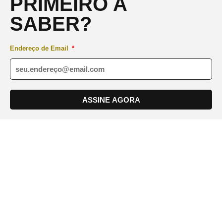
PRIMEIRO A
SABER?
Endereço de Email
ASSINE AGORA
Av. Andrômeda, 723 - Sala 410, 4º Andar - Alphaville Green
Valley, Barueri - SP, 06473-000.
(11) 91003-0997